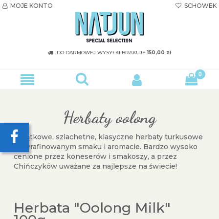
MOJE KONTO
SCHOWEK


DO DARMOWEJ WYSYŁKI
BRAKUJE
150,00 zł
Herbaty oolong
wyjątkowe, szlachetne, klasyczne herbaty turkusowe
o wyrafinowanym smaku i aromacie. Bardzo wysoko
cenione przez koneserów i smakoszy, a przez
Chińczyków uważane za najlepsze na świecie!
Herbata "Oolong Milk"