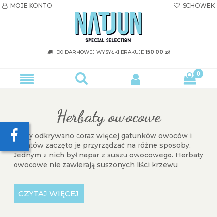
MOJE KONTO
SCHOWEK


DO DARMOWEJ WYSYŁKI
BRAKUJE
150,00 zł
Herbaty owocowe
Kiedy odkrywano coraz więcej gatunków owoców i
kwiatów zaczęto je przyrządzać na różne sposoby.
Jednym z nich był napar z suszu owocowego. Herbaty
owocowe nie zawierają suszonych liści krzewu
herbacianego, a ich kolor i smak zależą od składników
służących do przyrządzenia konkretnej herbaty.
Nasze herbaty owocowe smakują i pachną wiśnią,
maliną, czarnym bzem, hibiskusem, lipą, jabłkiem,
pomarańczą i różą.