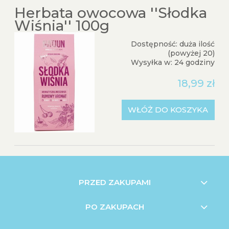
Herbata owocowa ''Słodka
Wiśnia'' 100g
Dostępność:
duża ilość
(powyżej 20)
Wysyłka w:
24 godziny
18,99 zł
WŁÓŻ DO KOSZYKA
PRZED ZAKUPAMI
PO ZAKUPACH